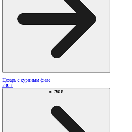
Цезарь с куриным филе
230 г
от
750 ₽