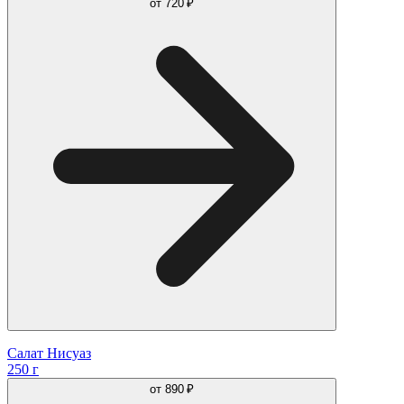
от
720 ₽
Салат Нисуаз
250 г
от
890 ₽