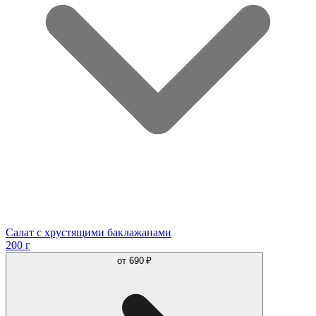
Салат с хрустящими баклажанами
200 г
от
690 ₽