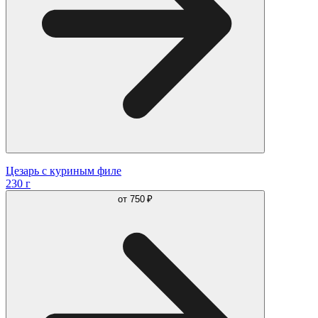
Цезарь с куриным филе
230 г
от
750 ₽