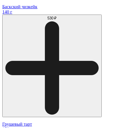
Баскский чизкейк
140 г
530 ₽
Грушевый тарт