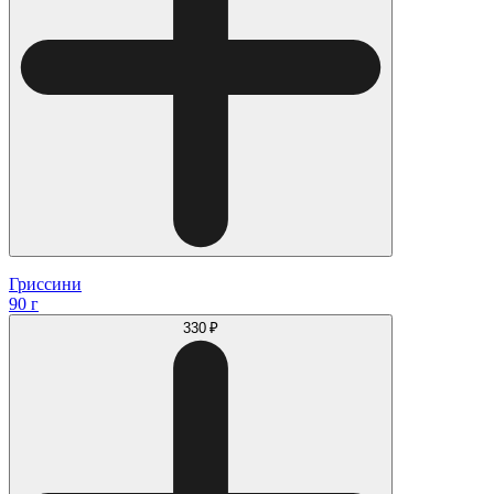
Гриссини
90 г
330 ₽