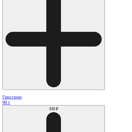
Гриссини
90 г
330 ₽