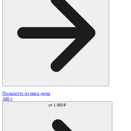
Польпетте из мяса дичи
340 г
от
1 060 ₽