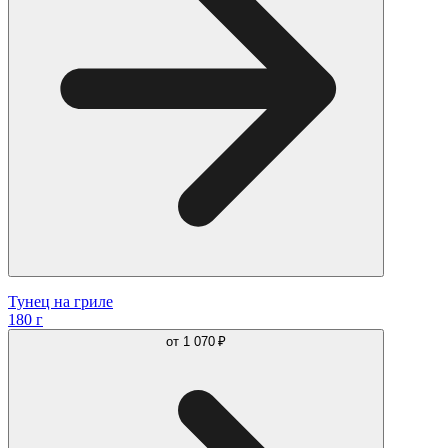
Тунец на гриле
180 г
от
1 070 ₽