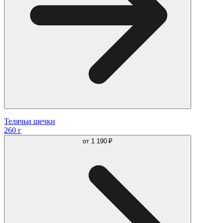
Телячьи щечки
260 г
от
1 190 ₽