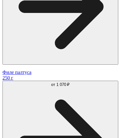
Филе палтуса
250 г
от
1 070 ₽