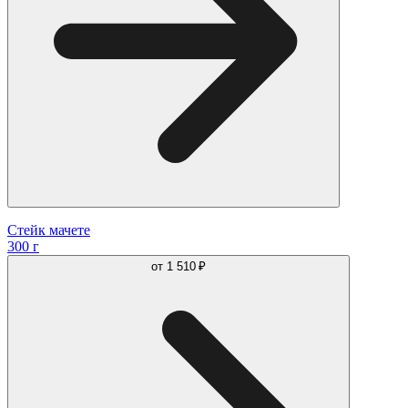
Стейк мачете
300 г
от
1 510 ₽