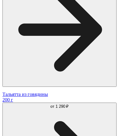
Тальятта из говядины
200 г
от
1 290 ₽