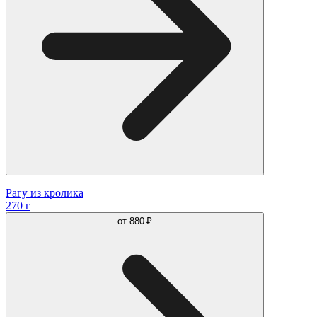
Рагу из кролика
270 г
от
880 ₽