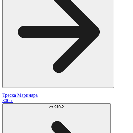
Треска Маринара
300 г
от
910 ₽