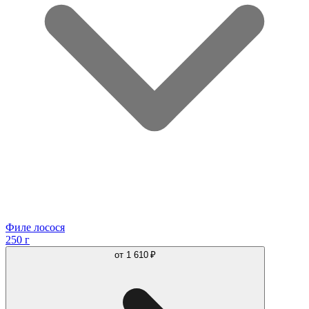
Филе лосося
250 г
от
1 610 ₽