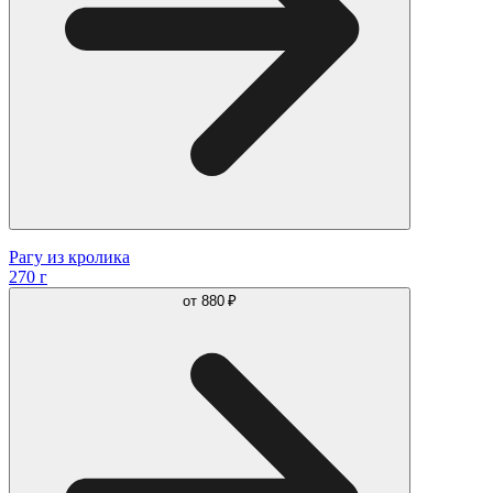
Рагу из кролика
270 г
от
880 ₽