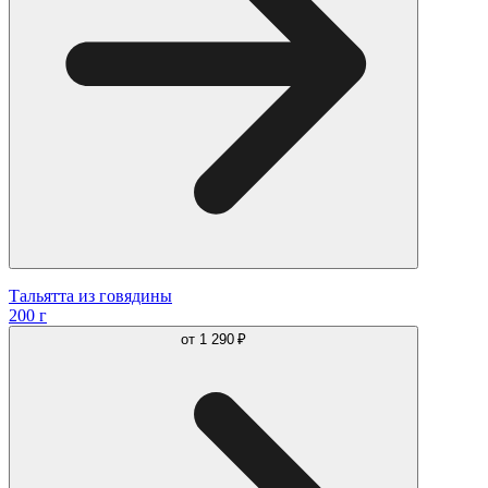
Тальятта из говядины
200 г
от
1 290 ₽