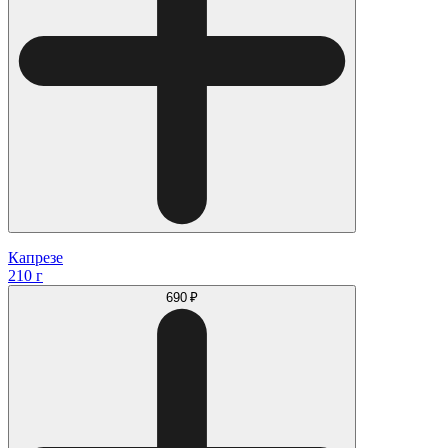
Капрезе
210 г
690 ₽