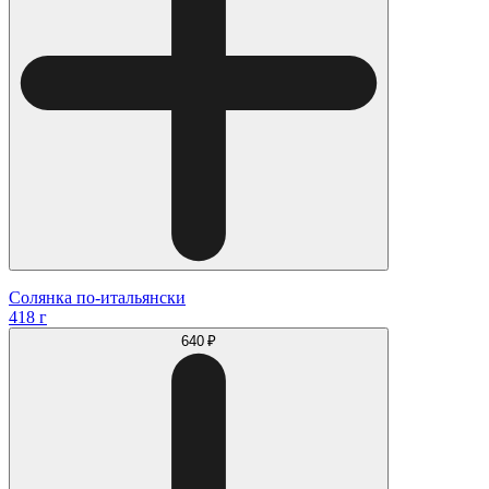
Солянка по-итальянски
418 г
640 ₽