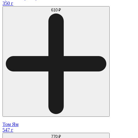
350 г
610 ₽
Том Ям
547 г
770 ₽