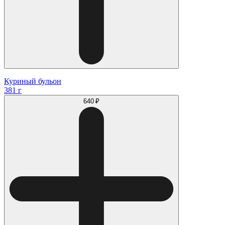
Куриный бульон
381 г
640 ₽