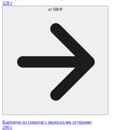
328 г
от
590 ₽
Карпаччо из томатов с малосол-ми огурцами
200 г