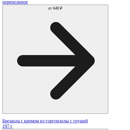
перепелиное
от
640 ₽
Брезаола с кремом из горгонзолы с грушей
197 г