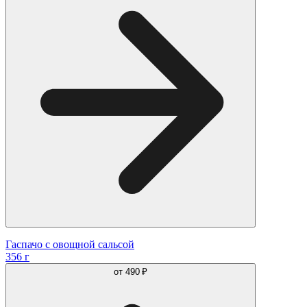
Гаспачо с овощной сальсой
356 г
от
490 ₽