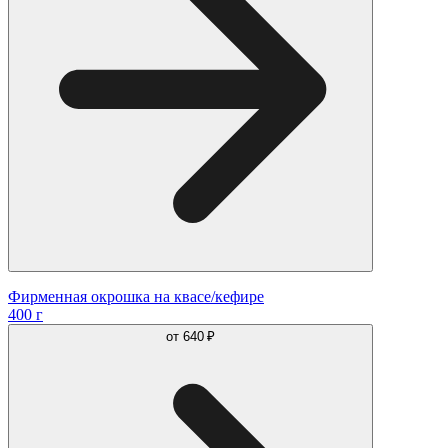
Фирменная окрошка на квасе/кефире
400 г
от
640 ₽