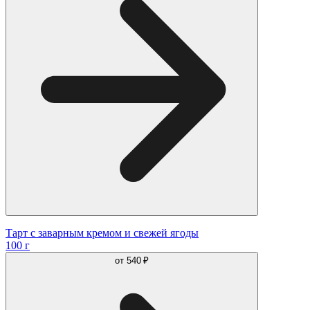
Тарт с заварным кремом и свежей ягоды
100 г
от
540 ₽