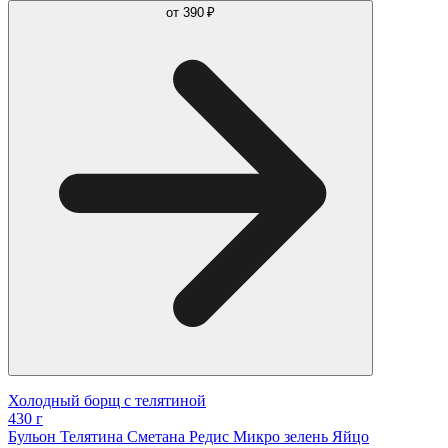
от
390 ₽
Холодный борщ с телятиной
430 г
Бульон Телятина Сметана Редис Микро зелень Яйцо