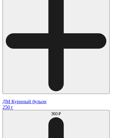
ДМ Куриный бульон
250 г
360 ₽