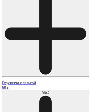
Брускетта с сальсой
60 г
260 ₽