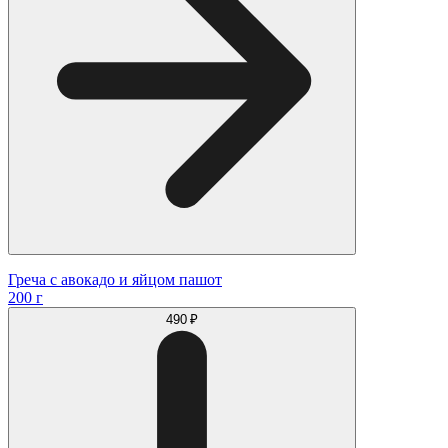
Греча с авокадо и яйцом пашот
200 г
490 ₽