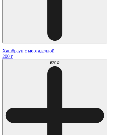
Хашбраун с мортаделлой
200 г
620 ₽