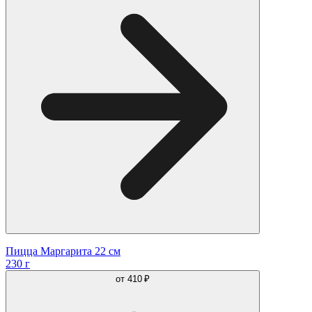
Пицца Маргарита 22 см
230 г
от
410 ₽