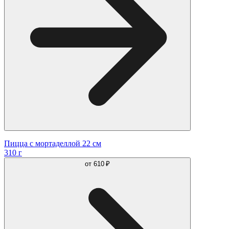
Пицца с мортаделлой 22 см
310 г
от
610 ₽