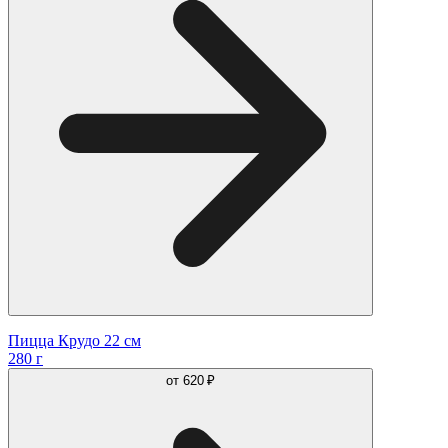
Пицца Крудо 22 см
280 г
от
620 ₽