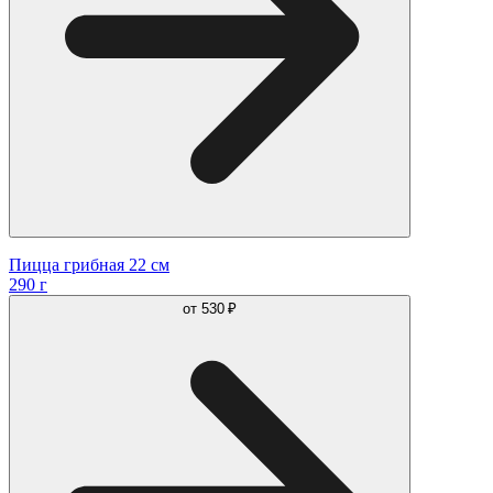
Пицца грибная 22 см
290 г
от
530 ₽