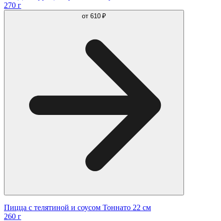
270 г
от
610 ₽
Пицца с телятиной и соусом Тоннато 22 см
260 г