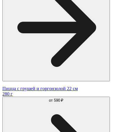
Пицца с грушей и горгонзолой 22 см
280 г
от
590 ₽