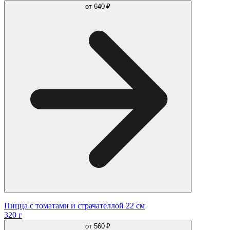
от
640 ₽
Пицца с томатами и страчателлой 22 см
320 г
от
560 ₽