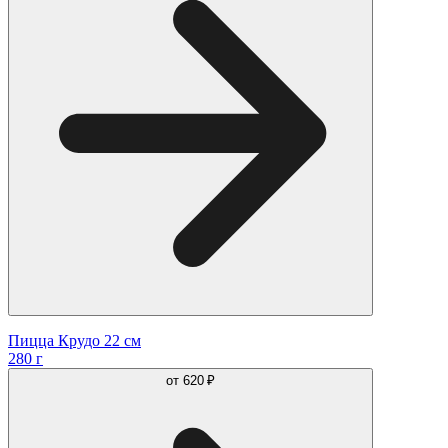
Пицца Крудо 22 см
280 г
от
620 ₽