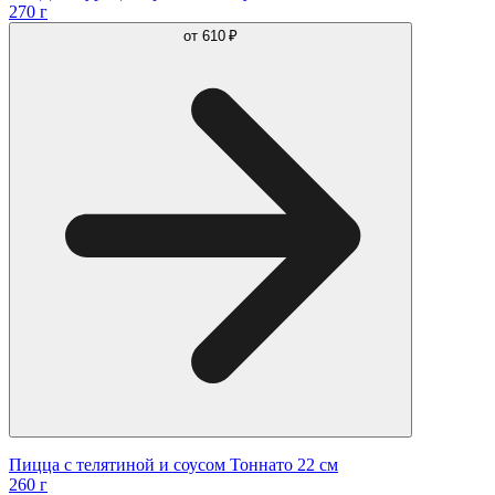
270 г
от
610 ₽
Пицца с телятиной и соусом Тоннато 22 см
260 г