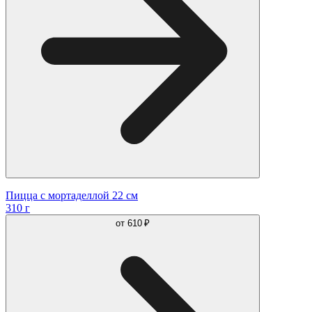
Пицца с мортаделлой 22 см
310 г
от
610 ₽