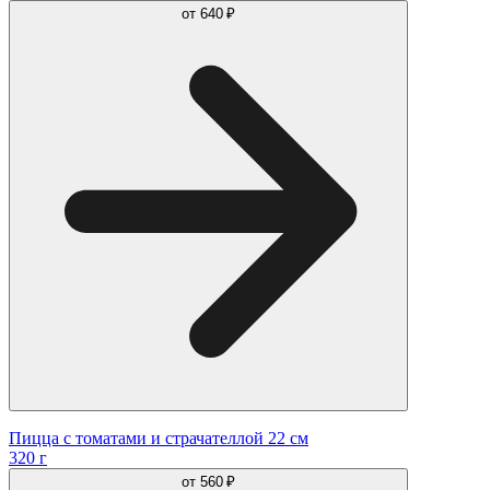
от
640 ₽
Пицца с томатами и страчателлой 22 см
320 г
от
560 ₽