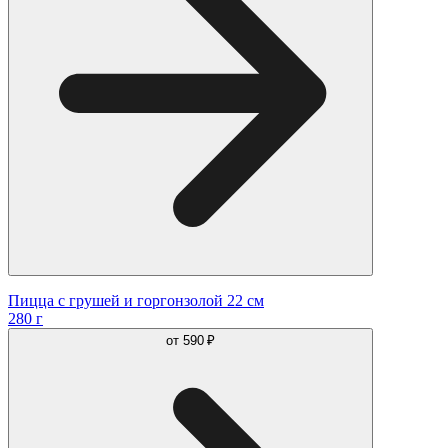
Пицца с грушей и горгонзолой 22 см
280 г
от
590 ₽