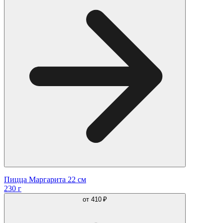
Пицца Маргарита 22 см
230 г
от
410 ₽