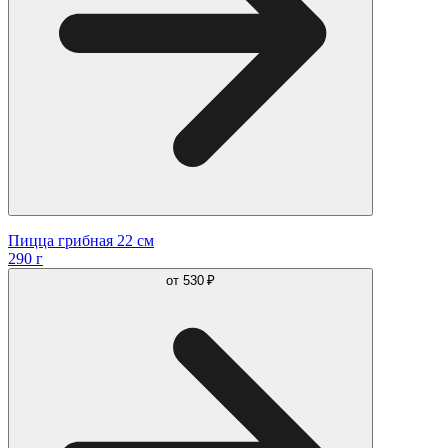
Пицца грибная 22 см
290 г
от
530 ₽