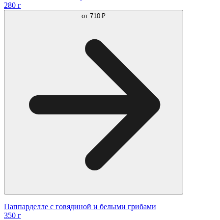
280 г
от
710 ₽
Паппарделле с говядиной и белыми грибами
350 г