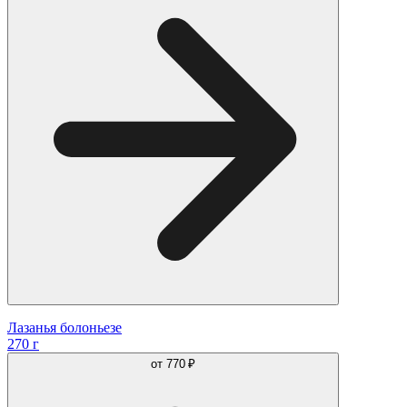
Лазанья болоньезе
270 г
от
770 ₽