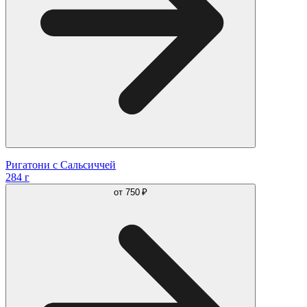
Ригатони с Сальсиччей
284 г
от
750 ₽